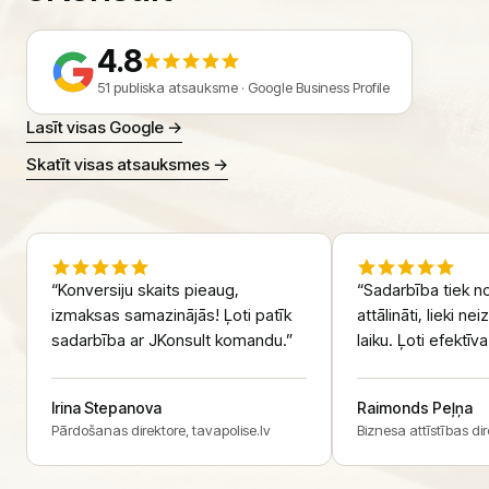
4.8
51 publiska atsauksme · Google Business Profile
Lasīt visas Google →
Skatīt visas atsauksmes →
“Konversiju skaits pieaug,
“Sadarbība tiek n
izmaksas samazinājās! Ļoti patīk
attālināti, lieki n
sadarbība ar JKonsult komandu.”
laiku. Ļoti efektī
Irina Stepanova
Raimonds Peļņa
Pārdošanas direktore, tavapolise.lv
Biznesa attīstības di