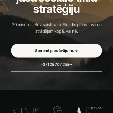
stratēģiju
30 minūtes. Bez saistībām. Skaidrs plāns - vai nu
strādājam kopā, vai nē.
Saņemt piedāvājumu
→
+371 25 707 255
→