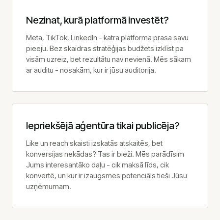
TikTok reklāma
Nezinat, kurā platformā investēt?
LinkedIn reklāma
SMM pakalpojumi
Meta, TikTok, LinkedIn - katra platforma prasa savu
Facebook reklāma
pieeju. Bez skaidras stratēģijas budžets izklīst pa
visām uzreiz, bet rezultātu nav nevienā. Mēs sākam
E-pastu mārketings
ar auditu - nosakām, kur ir jūsu auditorija.
B2B klientu piesaiste
Par mums
Mūsu komanda
Iepriekšējā aģentūra tikai publicēja?
Kādēļ mēs
Metodoloģija
Like un reach skaisti izskatās atskaitēs, bet
konversijas nekādas? Tas ir bieži. Mēs parādīsim
Atsauksmes
Jums interesantāko daļu - cik maksā līds, cik
Klientu stāsti
konvertē, un kur ir izaugsmes potenciāls tieši Jūsu
Pieraksti
uzņēmumam.
Kontakti
Konsultācijas