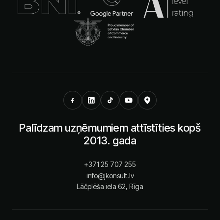
Palīdzam uzņēmumiem attīstīties kopš
2013. gada
+371 25 707 255
info@jkonsult.lv
Lāčplēša iela 62, Rīga