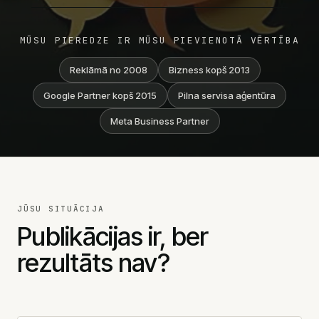
Google Ads audits
SEO pakalpojumi
MŪSU PIEREDZE IR MŪSU PIEVIENOTĀ VĒRTĪBA
Tehniskais SEO
Reklāmā no 2008
Bizness kopš 2013
Satura SEO
SEO audits
Google Partner kopš 2015
Pilna servisa aģentūra
AI SEO
Meta Business Partner
SEO migrācija
SEO uzturēšana
Web izstrāde
Landing page
JŪSU SITUĀCIJA
Mājaslapu izstrāde
Publikācijas ir, ber
WordPress
E-komercija
rezultāts nav?
Cenas
Sociālie tīkli
Meta reklāma