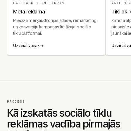
01 - META
02 - TI
FACEBOOK + INSTAGRAM
ĪSIE VI
Meta reklāma
TikTok 
Precīza mērķauditorijas atlase, remarketing
Zīmola atp
un konversiju kampaņas lielākajai sociālo
piesaiste 
tīklu platformai.
jaunākai au
Uzzināt vairāk
→
Uzzināt va
PROCESS
Kā izskatās sociālo tīklu
reklāmas vadība pirmajās