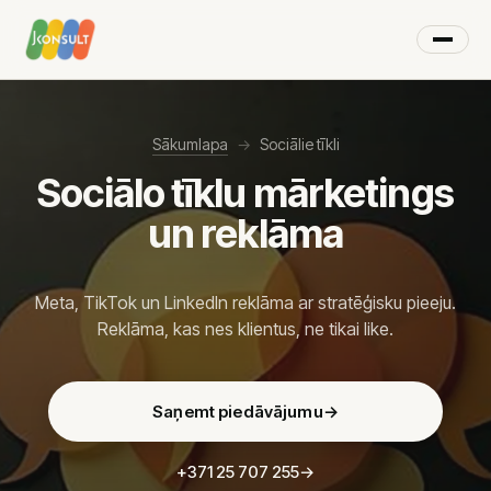
×
IZVĒLNE
Sākumlapa
→
Sociālie tīkli
Sociālo tīklu mārketings
Digitālais mārketings
un reklāma
Mārketinga pakalpojumi
AI risinājumi
Meta, TikTok un LinkedIn reklāma ar stratēģisku pieeju.
Stratēģiskā partnerība
Reklāma, kas nes klientus, ne tikai like.
Video reklāma
Google Ads
Saņemt piedāvājumu
→
YouTube reklāma
Google Shopping
Remarketing
+371 25 707 255
→