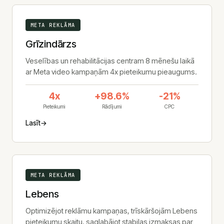
META REKLĀMA
Grīzindārzs
Veselības un rehabilitācijas centram 8 mēnešu laikā
ar Meta video kampaņām 4x pieteikumu pieaugums.
4x
+98.6%
-21%
Pieteikumi
Rādījumi
CPC
Lasīt
→
META REKLĀMA
Lebens
Optimizējot reklāmu kampaņas, trīskāršojām Lebens
pieteikumu skaitu, saglabājot stabilas izmaksas par