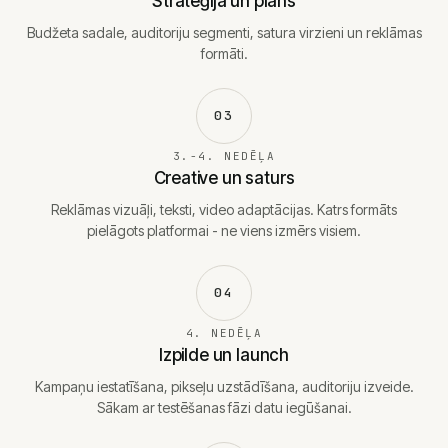
Stratēģija un plāns
Budžeta sadale, auditoriju segmenti, satura virzieni un reklāmas
formāti.
03
3.-4. NEDĒĻA
Creative un saturs
Reklāmas vizuāļi, teksti, video adaptācijas. Katrs formāts
pielāgots platformai - ne viens izmērs visiem.
04
4. NEDĒĻA
Izpilde un launch
Kampaņu iestatīšana, pikseļu uzstādīšana, auditoriju izveide.
Sākam ar testēšanas fāzi datu iegūšanai.