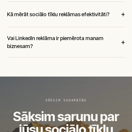
+
Kā mērāt sociālo tīklu reklāmas efektivitāti?
Vai LinkedIn reklāma ir piemērota manam
+
biznesam?
SĀKSIM SADARBĪBU
Sāksim sarunu par
jūsu sociālo tīklu