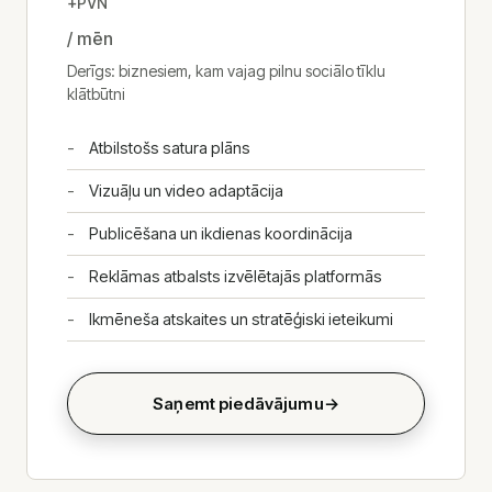
+PVN
/ mēn
Derīgs: biznesiem, kam vajag pilnu sociālo tīklu
klātbūtni
Atbilstošs satura plāns
Vizuāļu un video adaptācija
Publicēšana un ikdienas koordinācija
Reklāmas atbalsts izvēlētajās platformās
Ikmēneša atskaites un stratēģiski ieteikumi
Saņemt piedāvājumu
→