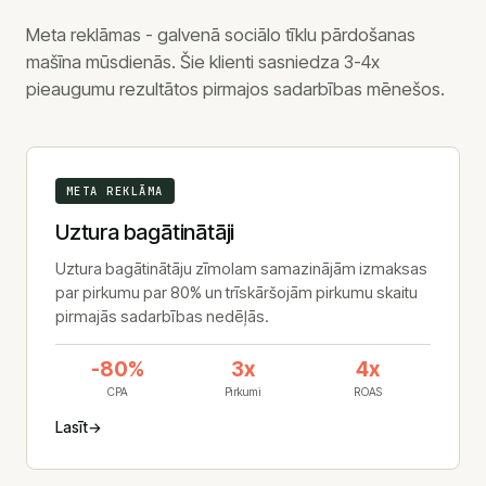
Meta reklāmas - galvenā sociālo tīklu pārdošanas
mašīna mūsdienās. Šie klienti sasniedza 3-4x
pieaugumu rezultātos pirmajos sadarbības mēnešos.
META REKLĀMA
Uztura bagātinātāji
Uztura bagātinātāju zīmolam samazinājām izmaksas
par pirkumu par 80% un trīskāršojām pirkumu skaitu
pirmajās sadarbības nedēļās.
-80%
3x
4x
CPA
Pirkumi
ROAS
Lasīt
→