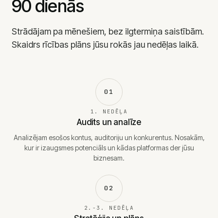
90 dienās
Strādājam pa mēnešiem, bez ilgtermiņa saistībām.
Skaidrs rīcības plāns jūsu rokās jau nedēļas laikā.
01
1. NEDĒĻA
Audits un analīze
Analizējam esošos kontus, auditoriju un konkurentus. Nosakām,
kur ir izaugsmes potenciāls un kādas platformas der jūsu
biznesam.
02
2.-3. NEDĒĻA