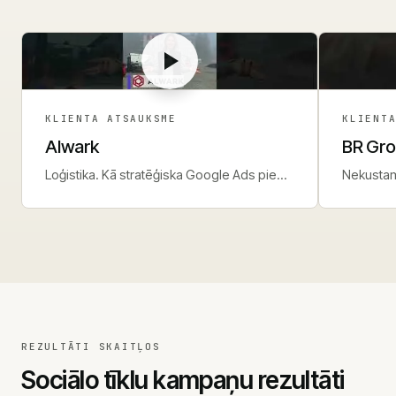
KLIENTA ATSAUKSME
KLIENT
Alwark
BR Gr
Loģistika. Kā stratēģiska Google Ads pieeja
Nekustam
nodrošina stabilu leadu plūsmu.
līdz per
REZULTĀTI SKAITĻOS
Sociālo tīklu kampaņu rezultāti