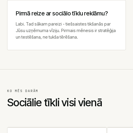
Vakances
Pirmā reize ar sociālo tīklu reklāmu?
Labi. Tad sākam pareizi - tiešsaistes tikšanās par
Jūsu uzņēmuma vīziju. Pirmais mēnesis ir stratēģija
ZVANS
un testēšana, ne tukša tērēšana.
+371 25 707 255
E-PASTS
info@jkonsult.lv
BIROJS
Lāčplēša iela 62, Rīga
KO MĒS DARĀM
Sociālie tīkli visi vienā