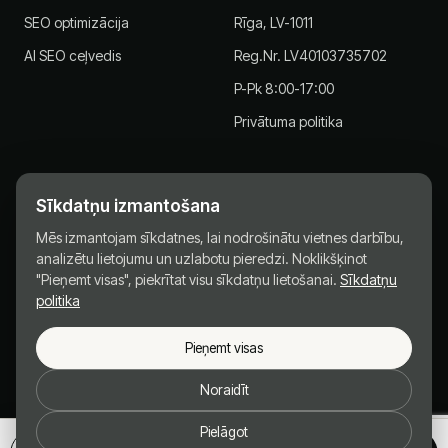
SEO optimizācija
Rīga, LV-1011
AI SEO ceļvedis
Reg.Nr. LV40103735702
P-Pk 8:00-17:00
Privātuma politika
Sīkdatņu izmantošana
JKonsult.lv - Stratēģiskais partneris uzņēmumiem kopš 2013.
Mēs izmantojam sīkdatnes, lai nodrošinātu vietnes darbību,
gada.
analizētu lietojumu un uzlabotu pieredzi. Noklikšķinot
© 2013-2026 SIA J Konsult · Reģ.Nr. LV40103735702
"Pieņemt visas", piekrītat visu sīkdatņu lietošanai.
Sīkdatņu
politika
Privātuma politika
Sīkdatnes
Pieņemt visas
Nepieciešamās
Obligātas vietnes pamatdarbībai (vienmēr aktīvas).
Noraidīt
Analītika
Pielāgot
Google Analytics 4 - anonīma statistika, palīdz uzlabot