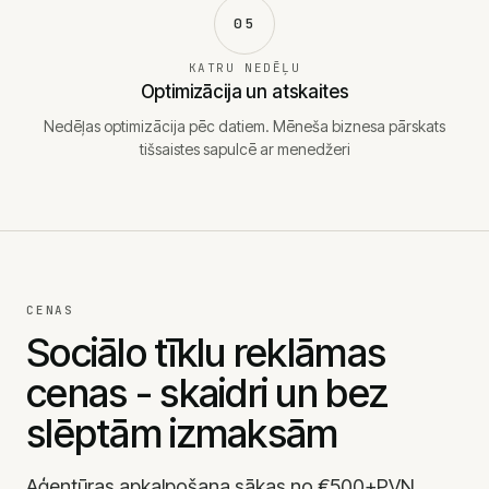
05
KATRU NEDĒĻU
Optimizācija un atskaites
Nedēļas optimizācija pēc datiem. Mēneša biznesa pārskats
tišsaistes sapulcē ar menedžeri
CENAS
Sociālo tīklu reklāmas
cenas - skaidri un bez
slēptām izmaksām
Aģentūras apkalpošana sākas no €500+PVN.