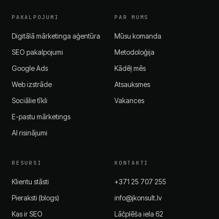
PAKALPOJUMI
PAR MUMS
Digitālā mārketinga aģentūra
Mūsu komanda
SEO pakalpojumi
Metodoloģija
Google Ads
Kādēļ mēs
Web izstrāde
Atsauksmes
Sociālie tīkli
Vakances
E-pastu mārketings
AI risinājumi
RESURSI
KONTAKTI
Klientu stāsti
+371 25 707 255
Pieraksti (blogs)
info@jkonsult.lv
Kas ir SEO
Lāčplēša iela 62