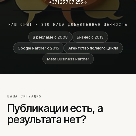
Аудит Google Ads
+371 25 707 255
→
SEO-услуги
Техническое SEO
НАШ ОПЫТ - ЭТО НАША ДОБАВЛЕННАЯ ЦЕННОСТЬ
Контентное SEO
В рекламе с 2008
Бизнес с 2013
SEO-аудит
AI SEO
Google Partner с 2015
Агентство полного цикла
SEO сопровождение
Meta Business Partner
Разработка сайтов
Landing page
Создание сайтов
WordPress
ВАША СИТУАЦИЯ
E-commerce
Публикации есть, а
Цены
результата нет?
Социальные сети
Реклама в Meta
Реклама в TikTok