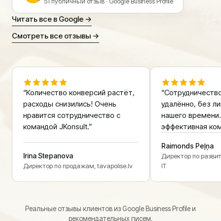
51 публичный отзыв · Google Business Profile
Читать все в Google →
Смотреть все отзывы →
“Количество конверсий растёт,
“Сотрудничеств
расходы снизились! Очень
удалённо, без л
нравится сотрудничество с
нашего времени.
командой JKonsult.”
эффективная ком
Raimonds Peļņa
Irina Stepanova
Директор по разви
Директор по продажам, tavapolise.lv
IT
Реальные отзывы клиентов из Google Business Profile и
рекомендательных писем.