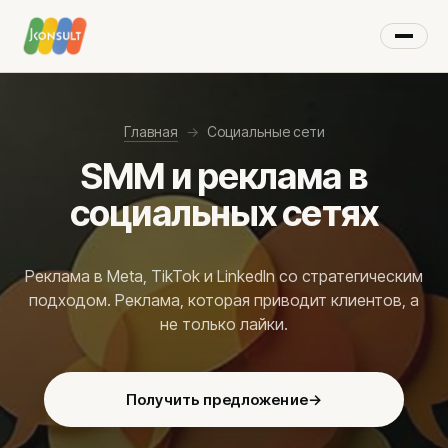
×
МЕНЮ
Главная
→
Социальные сети
SMM и реклама в
Цифровой маркетинг
социальных сетях
Маркетинговые услуги
AI-решения
Реклама в Meta, TikTok и LinkedIn со стратегическим
Стратегическое партнёрство
подходом. Реклама, которая приводит клиентов, а
Видеореклама
не только лайки.
Google Ads
Реклама на YouTube
Получить предложение
→
Google Shopping
Ремаркетинг