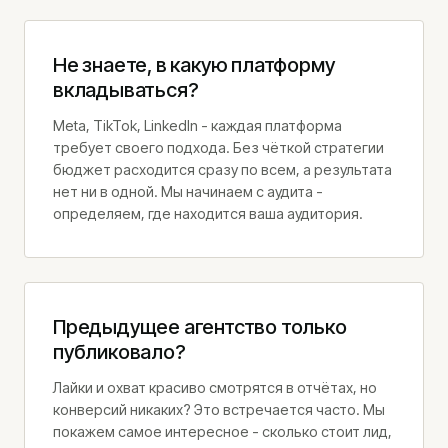
Реклама в LinkedIn
SMM-услуги
Не знаете, в какую платформу
Реклама в Facebook
вкладываться?
Email-маркетинг
Meta, TikTok, LinkedIn - каждая платформа
Привлечение B2B-клиентов
требует своего подхода. Без чёткой стратегии
бюджет расходится сразу по всем, а результата
О нас
нет ни в одной. Мы начинаем с аудита -
определяем, где находится ваша аудитория.
Наша команда
Почему мы
Методология
Отзывы
Предыдущее агентство только
Кейсы клиентов
публиковало?
Блог
Контакты
Лайки и охват красиво смотрятся в отчётах, но
Консультации
конверсий никаких? Это встречается часто. Мы
Вакансии
покажем самое интересное - сколько стоит лид,