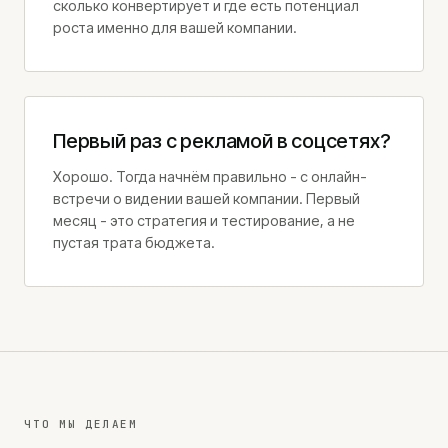
сколько конвертирует и где есть потенциал
роста именно для вашей компании.
ЗВОНОК
+371 25 707 255
Первый раз с рекламой в соцсетях?
EMAIL
info@jkonsult.lv
Хорошо. Тогда начнём правильно - с онлайн-
встречи о видении вашей компании. Первый
ОФИС
месяц - это стратегия и тестирование, а не
Lāčplēša iela 62, Рига
пустая трата бюджета.
ЧТО МЫ ДЕЛАЕМ