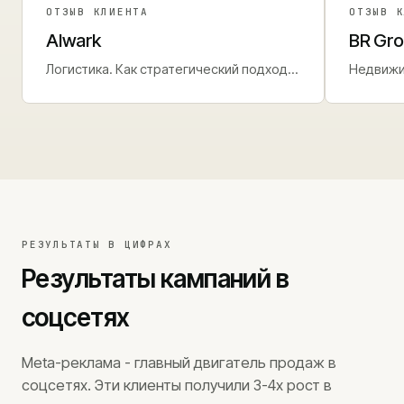
ОТЗЫВ КЛИЕНТА
ОТЗЫВ 
Alwark
BR Gr
Логистика. Как стратегический подход к
Недвижи
Google Ads обеспечивает стабильный
до perf
поток лидов.
РЕЗУЛЬТАТЫ В ЦИФРАХ
Результаты кампаний в
соцсетях
Meta-реклама - главный двигатель продаж в
соцсетях. Эти клиенты получили 3-4x рост в