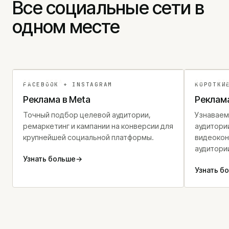
Все социальные сети в
одном месте
01 - META
02 - TI
FACEBOOK + INSTAGRAM
КОРОТКИ
Реклама в Meta
Реклама
Точный подбор целевой аудитории,
Узнаваем
ремаркетинг и кампании на конверсии для
аудитори
крупнейшей социальной платформы.
видеокон
аудитори
Узнать больше
→
Узнать б