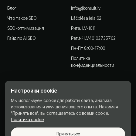
Блог
info@jkonsult.lv
Что такое SEO
Lāčplēša iela 62
SEO-оптимизация
Рига, LV-1011
Гайд по AI SEO
Рег.№ LV40103735702
Пн-Пт 8:00-17:00
Политика
конфиденциальности
Настройки cookie
JKonsult.lv - Стратегический партнёр для компаний с
Мы используем cookie для работы сайта, анализа
2013 года.
использования и улучшения вашего опыта. Нажимая
© 2013-2026 SIA J Konsult · Рег.№ LV40103735702
"Принять все", вы соглашаетесь со всеми cookie.
Политика cookie
Политика конфиденциальности
Куки
Принять все
Необходимые