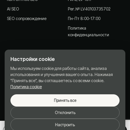
AI SEO
Рег.№ LV40103735702
SEO сопровождение
Пн-Пт 8:00-17:00
Политика
конфиденциальности
Настройки cookie
JKonsult.lv - Стратегический партнёр для компаний с
Мы используем cookie для работы сайта, анализа
2013 года.
использования и улучшения вашего опыта. Нажимая
© 2013-2026 SIA J Konsult · Рег.№ LV40103735702
"Принять все", вы соглашаетесь со всеми cookie.
Политика cookie
Политика конфиденциальности
Куки
Принять все
Необходимые
Требуются для базовой работы сайта (всегда активны).
Отклонить
Аналитика
Настроить
Google Analytics 4 - анонимная статистика для