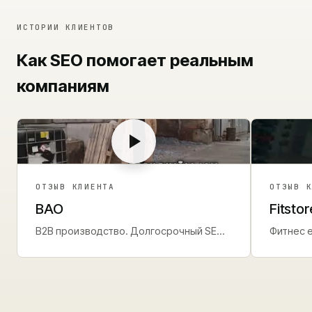
ИСТОРИИ КЛИЕНТОВ
Как SEO помогает реальным
компаниям
ОТЗЫВ КЛИЕНТА
ОТЗЫВ 
BAO
Fitstor
B2B производство. Долгосрочный SEO
Фитнес 
авторитет.
месяца.