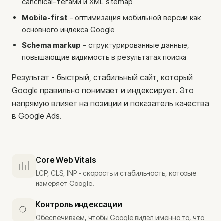
canonical-тегами и XML sitemap
Mobile-first
- оптимизация мобильной версии как
основного индекса Google
ЗВОНОК
Schema markup
- структурированные данные,
+371 25 707 255
повышающие видимость в результатах поиска
EMAIL
Результат - быстрый, стабильный сайт, который
info@jkonsult.lv
Google правильно понимает и индексирует. Это
напрямую влияет на позиции и показатель качества
ОФИС
в Google Ads.
Lāčplēša iela 62, Рига
Core Web Vitals
LCP, CLS, INP - скорость и стабильность, которые
измеряет Google.
Контроль индексации
Обеспечиваем, чтобы Google видел именно то, что