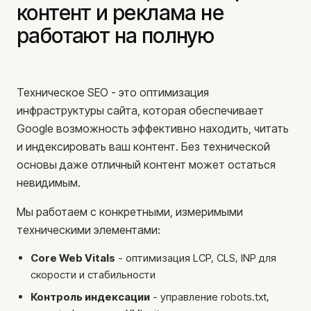
контент и реклама не
Реклама в LinkedIn
работают на полную
SMM-услуги
Реклама в Facebook
Email-маркетинг
Техническое SEO - это оптимизация
Привлечение B2B-клиентов
инфраструктуры сайта, которая обеспечивает
О нас
Google возможность эффективно находить, читать
и индексировать ваш контент. Без технической
Наша команда
основы даже отличный контент может остаться
Почему мы
невидимым.
Методология
Отзывы
Мы работаем с конкретными, измеримыми
техническими элементами:
Кейсы клиентов
Блог
Core Web Vitals
- оптимизация LCP, CLS, INP для
Контакты
скорости и стабильности
Консультации
Контроль индексации
- управление robots.txt,
Вакансии