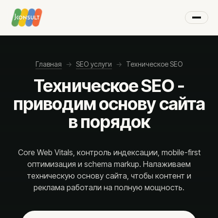
×
МЕНЮ
Главная
→
SEO услуги
→
Техническое SEO
Техническое SEO -
Цифровой маркетинг
приводим основу сайта
Маркетинговые услуги
в порядок
AI-решения
Стратегическое партнёрство
Видеореклама
Core Web Vitals, контроль индексации, mobile-first
оптимизация и schema markup. Налаживаем
Google Ads
техническую основу сайта, чтобы контент и
Реклама на YouTube
реклама работали на полную мощность.
Google Shopping
Ремаркетинг