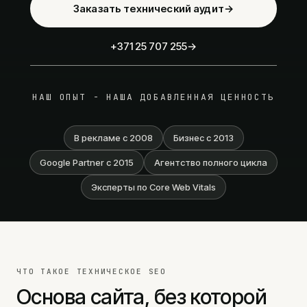
Аудит Google Ads
Заказать технический аудит
→
SEO услуги
+371 25 707 255
→
Техническое SEO
Контентное SEO
SEO аудит
НАШ ОПЫТ - НАША ДОБАВЛЕННАЯ ЦЕННОСТЬ
AI SEO
SEO сопровождение
В рекламе с 2008
Бизнес с 2013
Разработка сайтов
Google Partner с 2015
Агентство полного цикла
Landing page
Эксперты по Core Web Vitals
Создание сайтов
WordPress
E-commerce
Цены
Социальные сети
ЧТО ТАКОЕ ТЕХНИЧЕСКОЕ SEO
Реклама в Meta
Основа сайта, без которой
Реклама в TikTok