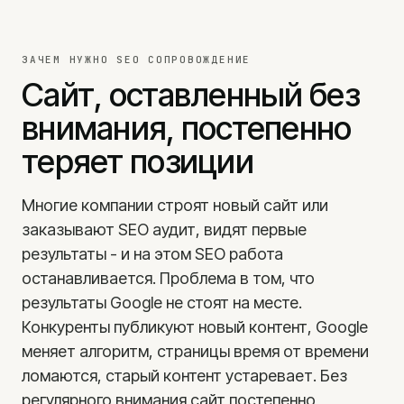
Реклама в LinkedIn
SMM-услуги
ЗАЧЕМ НУЖНО SEO СОПРОВОЖДЕНИЕ
Реклама в Facebook
Сайт, оставленный без
Email-маркетинг
внимания, постепенно
Привлечение B2B-клиентов
теряет позиции
О нас
Наша команда
Многие компании строят новый сайт или
Почему мы
заказывают SEO аудит, видят первые
Методология
результаты - и на этом SEO работа
Отзывы
останавливается. Проблема в том, что
Кейсы клиентов
результаты Google не стоят на месте.
Блог
Конкуренты публикуют новый контент, Google
Контакты
меняет алгоритм, страницы время от времени
Консультации
ломаются, старый контент устаревает. Без
Вакансии
регулярного внимания сайт постепенно