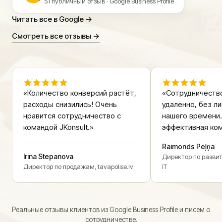
51 публичный отзыв · Google Business Profile
Читать все в Google →
Смотреть все отзывы →
«Количество конверсий растёт,
«Сотрудничеств
расходы снизились! Очень
удалённо, без л
нравится сотрудничество с
нашего времени.
командой JKonsult.»
эффективная ком
Raimonds Peļņa
Irina Stepanova
Директор по разви
Директор по продажам, tavapolise.lv
IT
Реальные отзывы клиентов из Google Business Profile и писем о
сотрудничестве.