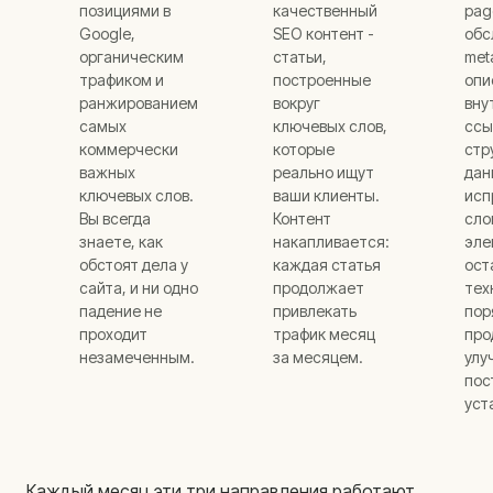
позициями в
качественный
pag
Google,
SEO контент -
обс
органическим
статьи,
met
трафиком и
построенные
опи
ранжированием
вокруг
вну
самых
ключевых слов,
ссы
коммерчески
которые
стр
важных
реально ищут
дан
ключевых слов.
ваши клиенты.
исп
Вы всегда
Контент
сло
знаете, как
накапливается:
эле
обстоят дела у
каждая статья
ост
сайта, и ни одно
продолжает
тех
падение не
привлекать
пор
проходит
трафик месяц
про
незамеченным.
за месяцем.
улу
пос
уст
Каждый месяц эти три направления работают