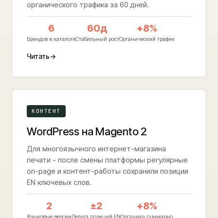
органического трафика за 60 дней.
6
60д
+8%
Брендов в каталоге
Стабильный рост
Органический трафик
Читать
→
КОНТЕНТ
WordPress на Magento 2
Для многоязычного интернет-магазина
печати - после смены платформы регулярные
on-page и контент-работы сохранили позиции
EN ключевых слов.
2
±2
+8%
Языковые версии
Дельта позиций EN
Органика суммарно