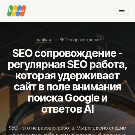
×
МЕНЮ
Главная
→
SEO сопровождение
SEO сопровождение -
Цифровой маркетинг
регулярная SEO работа,
Маркетинговые услуги
которая удерживает
AI-решения
сайт в поле внимания
Стратегическое партнёрство
Видеореклама
поиска Google и
Google Ads
ответов AI
Реклама на YouTube
Google Shopping
SEO - это не разовая работа. Мы регулярно следим
Ремаркетинг