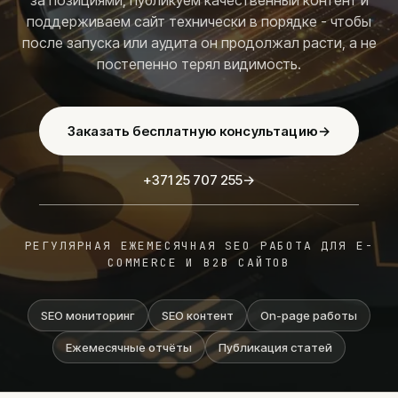
за позициями, публикуем качественный контент и
Аудит Google Ads
поддерживаем сайт технически в порядке - чтобы
SEO услуги
после запуска или аудита он продолжал расти, а не
постепенно терял видимость.
Техническое SEO
Контентное SEO
SEO аудит
Заказать бесплатную консультацию
→
AI SEO
SEO сопровождение
+371 25 707 255
→
Разработка сайтов
Landing page
Создание сайтов
РЕГУЛЯРНАЯ ЕЖЕМЕСЯЧНАЯ SEO РАБОТА ДЛЯ E-
COMMERCE И B2B САЙТОВ
WordPress
E-commerce
Цены
SEO мониторинг
SEO контент
On-page работы
Социальные сети
Ежемесячные отчёты
Публикация статей
Реклама в Meta
Реклама в TikTok