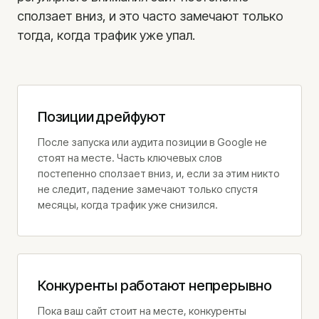
сползает вниз, и это часто замечают только
тогда, когда трафик уже упал.
ЗВОНОК
+371 25 707 255
EMAIL
Позиции дрейфуют
info@jkonsult.lv
После запуска или аудита позиции в Google не
ОФИС
стоят на месте. Часть ключевых слов
Lāčplēša iela 62, Рига
постепенно сползает вниз, и, если за этим никто
не следит, падение замечают только спустя
месяцы, когда трафик уже снизился.
Конкуренты работают непрерывно
Пока ваш сайт стоит на месте, конкуренты