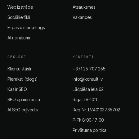
Web izstrāde
Atsauksmes
Sociālie tīkli
Vakances
E-pastu mārketings
AI risinājumi
RESURSI
KONTAKTI
Klientu stāsti
+371 25 707 255
Pieraksti (blogs)
info@jkonsult.lv
Kas ir SEO
Lāčplēša iela 62
SEO optimizācija
Rīga, LV-1011
AI SEO ceļvedis
Reg.Nr. LV40103735702
P-Pk 8:00-17:00
Privātuma politika