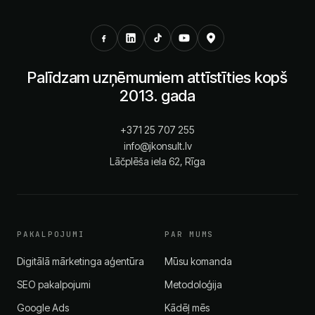
Palīdzam uzņēmumiem attīstīties kopš
2013. gada
+371 25 707 255
info@jkonsult.lv
Lāčplēša iela 62, Rīga
PAKALPOJUMI
PAR MUMS
Digitālā mārketinga aģentūra
Mūsu komanda
SEO pakalpojumi
Metodoloģija
Google Ads
Kādēļ mēs