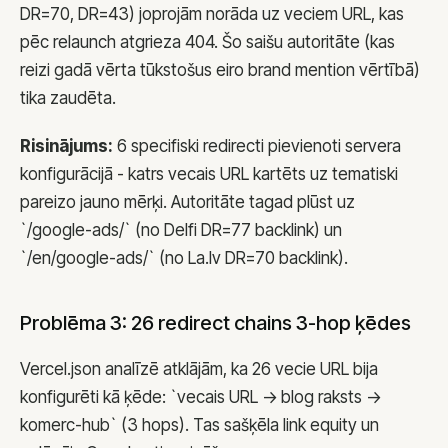
DR=70, DR=43) joprojām norāda uz veciem URL, kas
pēc relaunch atgrieza 404. Šo saišu autoritāte (kas
reizi gadā vērta tūkstošus eiro brand mention vērtībā)
tika zaudēta.
Risinājums:
6 specifiski redirecti pievienoti servera
konfigurācijā - katrs vecais URL kartēts uz tematiski
pareizo jauno mērķi. Autoritāte tagad plūst uz
`/google-ads/` (no Delfi DR=77 backlink) un
`/en/google-ads/` (no La.lv DR=70 backlink).
Problēma 3: 26 redirect chains 3-hop ķēdes
Vercel.json analīzē atklājām, ka 26 vecie URL bija
konfigurēti kā ķēde: `vecais URL -> blog raksts ->
komerc-hub` (3 hops). Tas sašķēla link equity un