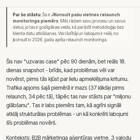
Google Ads audits
SEO pakalpojumi
Par šo stāstu:
Šis ir
JKonsult pašu vietnes relaunch
monitoringa piemērs
. Mēs rādam savu procesu un savus
Tehniskais SEO
datus, jo tas ir godīgākais veids, kā parādīt metodoloģiju bez
Satura SEO
klienta datu atklāšanas. Visi rādītāji un labojumi ir reāli, no
SEO audits
jkonsult.lv 2026. gada aprīļa relaunch monitoringa.
AI SEO
SEO migrācija
Šis nav "uzvaras case" pēc 90 dienām, bet reāls 18.
SEO uzturēšana
dienas snapshot - brīdis, kad problēmas vēl var
Web izstrāde
novērst, pirms tās kļūst par lielu apmeklējuma kritumu.
Landing page
Trafika apjoms šajā piemērā ir mazs (37 klikšķi pirms
Mājaslapu izstrāde
relaunch, 34 pēc tā), tāpēc tas nav stāsts par "miljonu
WordPress
glābšanu". Tas ir labs piemērs tam, kā agrīni signāli
E-komercija
atklāj strukturālas problēmas - un kā konkrēti labojumi
Cenas
šīs problēmas novērš.
Sociālie tīkli
Konteksts: B2B mārketinga aģentūras vietne, 3 valodu
Meta reklāma