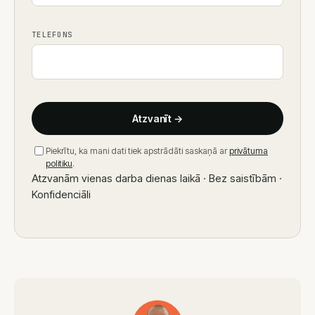
TELEFONS
Atzvanīt
→
Piekrītu, ka mani dati tiek apstrādāti saskaņā ar
privātuma
politiku
.
Atzvanām vienas darba dienas laikā · Bez saistībām ·
Konfidenciāli