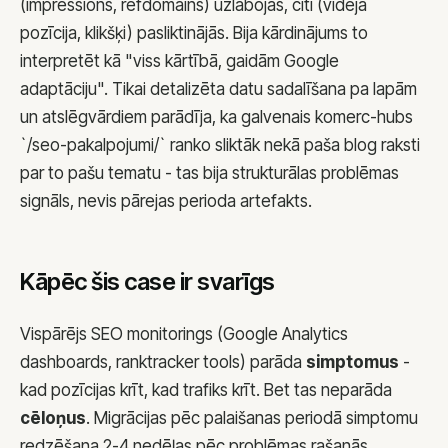
(impressions, refdomains) uzlabojās, citi (vidējā
pozīcija, klikšķi) pasliktinājās. Bija kārdinājums to
interpretēt kā "viss kārtībā, gaidām Google
adaptāciju". Tikai detalizēta datu sadalīšana pa lapām
un atslēgvārdiem parādīja, ka galvenais komerc-hubs
`/seo-pakalpojumi/` ranko sliktāk nekā paša blog raksti
par to pašu tematu - tas bija strukturālas problēmas
signāls, nevis pārejas perioda artefakts.
Kāpēc šis case ir svarīgs
Vispārējs SEO monitorings (Google Analytics
dashboards, ranktracker tools) parāda
simptomus
-
kad pozīcijas krīt, kad trafiks krīt. Bet tas neparāda
cēloņus
. Migrācijas pēc palaišanas periodā simptomu
redzēšana 2-4 nedēļas pēc problēmas rašanās