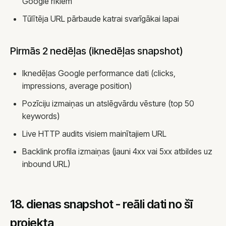
Google rīkiem
Tūlītēja URL pārbaude katrai svarīgākai lapai
Pirmās 2 nedēļas (iknedēļas snapshot)
Iknedēļas Google performance dati (clicks,
impressions, average position)
Pozīciju izmaiņas un atslēgvārdu vēsture (top 50
keywords)
Live HTTP audits visiem mainītajiem URL
Backlink profila izmaiņas (jauni 4xx vai 5xx atbildes uz
inbound URL)
18. dienas snapshot - reāli dati no šī
projekta