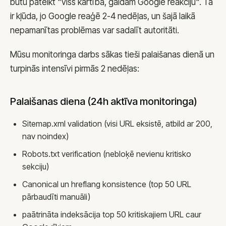
būtu pateikt "viss kārtībā, gaidām Google reakciju". Tā
Vakances
ir kļūda, jo Google reaģē 2-4 nedēļas, un šajā laikā
nepamanītas problēmas var sadalīt autoritāti.
Mūsu monitoringa darbs sākas tieši palaišanas dienā un
ZVANS
+371 25 707 255
turpinās intensīvi pirmās 2 nedēļas:
E-PASTS
info@jkonsult.lv
Palaišanas diena (24h aktīva monitoringa)
BIROJS
Sitemap.xml validation (visi URL eksistē, atbild ar 200,
Lāčplēša iela 62, Rīga
nav noindex)
Robots.txt verification (nebloķē nevienu kritisko
sekciju)
Canonical un hreflang konsistence (top 50 URL
pārbaudīti manuāli)
paātrināta indeksācija top 50 kritiskajiem URL caur