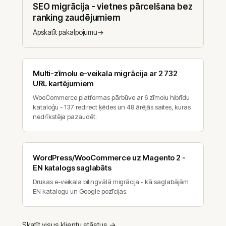
SEO migrācija - vietnes pārcelšana bez
ranking zaudējumiem
Apskatīt pakalpojumu
→
Multi-zīmolu e-veikala migrācija ar 2 732
URL kartējumiem
WooCommerce platformas pārbūve ar 6 zīmolu hibrīdu
kataloģu - 137 redirect ķēdes un 48 ārējās saites, kuras
nedrīkstēja pazaudēt.
WordPress/WooCommerce uz Magento 2 -
EN katalogs saglabāts
Drukas e-veikala bilingvālā migrācija - kā saglabājām
EN katalogu un Google pozīcijas.
Skatīt visus klientu stāstus
→