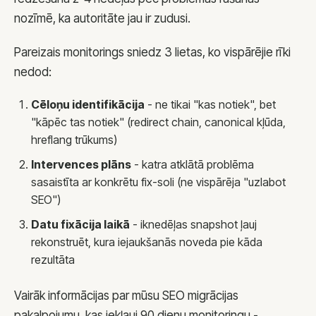
nozīmē, ka autoritāte jau ir zudusi.
Pareizais monitorings sniedz 3 lietas, ko vispārējie rīki
nedod:
Cēloņu identifikācija
- ne tikai "kas notiek", bet
"kāpēc tas notiek" (redirect chain, canonical kļūda,
hreflang trūkums)
Intervences plāns
- katra atklātā problēma
sasaistīta ar konkrētu fix-soli (ne vispārēja "uzlabot
SEO")
Datu fixācija laikā
- iknedēļas snapshot ļauj
rekonstruēt, kura iejaukšanās noveda pie kāda
rezultāta
Vairāk informācijas par mūsu SEO migrācijas
pakalpojumu, kas iekļauj 90 dienu monitoringu -