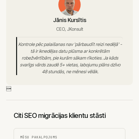
Jānis Kursītis
CEO, JKonsult
Kontrole pēc palaišanas nav 'pārbaudīt reizi nedēļā' -
tā ir iknedēļas datu plūsma ar konkrētām
robežvērtībām, pie kurām sākam rīkoties. Ja kāds
svarīgs vārds zaudē 5+ vietas, labojumu plāns dzīvo
48 stundās, ne mēnesi vēlāk.

Citi SEO migrācijas klientu stāsti
MŪSU PAKALPOJUMS