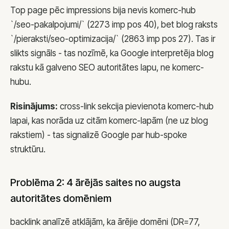
Top page pēc impressions bija nevis komerc-hub
`/seo-pakalpojumi/` (2273 imp pos 40), bet blog raksts
`/pieraksti/seo-optimizacija/` (2863 imp pos 27). Tas ir
slikts signāls - tas nozīmē, ka Google interpretēja blog
rakstu kā galveno SEO autoritātes lapu, ne komerc-
hubu.
Risinājums:
cross-link sekcija pievienota komerc-hub
lapai, kas norāda uz citām komerc-lapām (ne uz blog
rakstiem) - tas signalizē Google par hub-spoke
struktūru.
Problēma 2: 4 ārējās saites no augsta
autoritātes domēniem
backlink analīzē atklājām, ka ārējie domēni (DR=77,