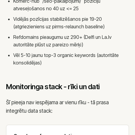
Komerc-hub `/seo-pakalpojumi/` pozīciju
atveseļošanos no 40 uz <= 25
Vidējās pozīcijas stabilizēšanos pie 19-20
(atgriezieniens uz pirms-relaunch baseline)
Refdomains pieaugumu uz 290+ (Delfi un La.lv
autoritāte plūst uz pareizo mērķi)
Vēl 5-10 jaunu top-3 organic keywords (autoritāte
konsolidējas)
Monitoringa stack - rīki un dati
Šī pieeja nav iespējama ar vienu rīku - tā prasa
integrētu data stack: