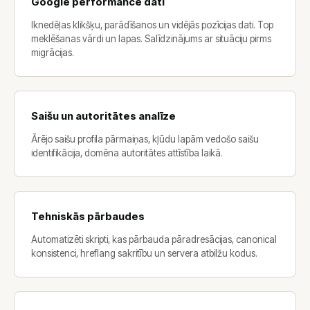
Google performance dati
Iknedēļas klikšķu, parādīšanos un vidējās pozīcijas dati. Top
meklēšanas vārdi un lapas. Salīdzinājums ar situāciju pirms
migrācijas.
Saišu un autoritātes analīze
Ārējo saišu profila pārmaiņas, kļūdu lapām vedošo saišu
identifikācija, domēna autoritātes attīstība laikā.
Tehniskās pārbaudes
Automatizēti skripti, kas pārbauda pāradresācijas, canonical
konsistenci, hreflang sakritību un servera atbilžu kodus.