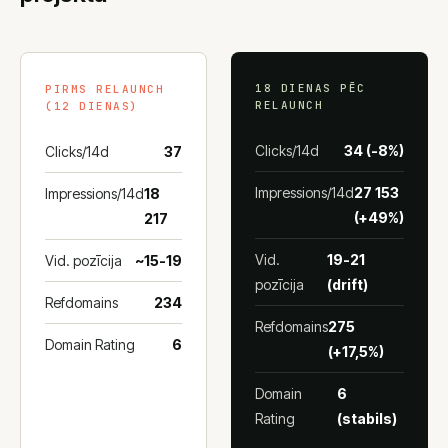
18 DIENAS PĒC
PIRMS RELAUNCH
RELAUNCH
(12 DIENAS)
Clicks/14d
34 (-8%)
Clicks/14d
37
Impressions/14d
27 153
Impressions/14d
18
(+49%)
217
Vid.
19-21
Vid. pozīcija
~15-19
pozīcija
(drift)
Refdomains
234
Refdomains
275
Domain Rating
6
(+17,5%)
Domain
6
Rating
(stabils)