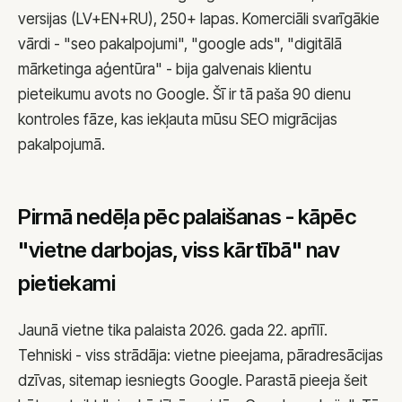
versijas (LV+EN+RU), 250+ lapas. Komerciāli svarīgākie
TikTok reklāma
LinkedIn reklāma
vārdi - "seo pakalpojumi", "google ads", "digitālā
SMM pakalpojumi
mārketinga aģentūra" - bija galvenais klientu
Facebook reklāma
pieteikumu avots no Google. Šī ir tā paša 90 dienu
kontroles fāze, kas iekļauta mūsu
SEO migrācijas
E-pastu mārketings
pakalpojumā
.
B2B klientu piesaiste
Par mums
Pirmā nedēļa pēc palaišanas - kāpēc
Mūsu komanda
Kādēļ mēs
"vietne darbojas, viss kārtībā" nav
Metodoloģija
pietiekami
Atsauksmes
Klientu stāsti
Jaunā vietne tika palaista 2026. gada 22. aprīlī.
Pieraksti
Tehniski - viss strādāja: vietne pieejama, pāradresācijas
Kontakti
dzīvas, sitemap iesniegts Google. Parastā pieeja šeit
Konsultācijas