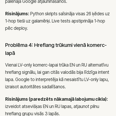
palēnāja Google atjaunināšanos.
Risinājums:
Python skripts saīsināja visas 26 ķēdes uz
1-hop tieši uz galamērķi. Live tests apstiprināja 1-hop
pēc deploy.
Problēma 4: Hreflang trūkumi vienā komerc-
lapā
Vienai LV-only komerc-lapai trūka EN un RU alternatīvu
hreflang signālu, lai gan citās valodās bija līdzīga intent
lapa. Google to interpretēja kā nesaistītu LV-only lapu,
izraisot autoritātes sadalīšanos.
Risinājums (paredzēts nākamajā labojumu cikla):
izveidot atsevišķas EN un RU lapas, atjaunot pilnu
hreflang grupu visās 3 lapās.