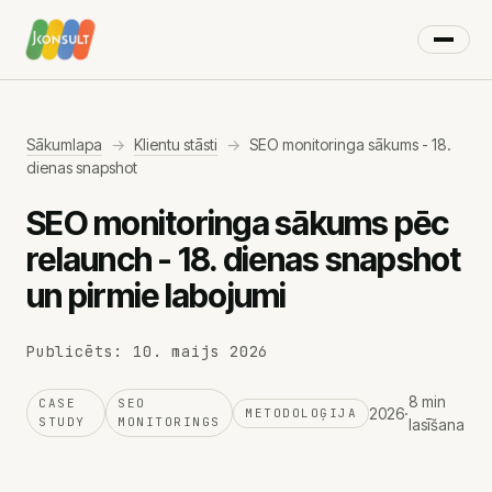
×
IZVĒLNE
Sākumlapa
→
Klientu stāsti
→
SEO monitoringa sākums - 18.
dienas snapshot
SEO monitoringa sākums pēc
Digitālais mārketings
relaunch - 18. dienas snapshot
Mārketinga pakalpojumi
AI risinājumi
un pirmie labojumi
Stratēģiskā partnerība
Video reklāma
Publicēts: 10. maijs 2026
Google Ads
8 min
CASE
SEO
2026
·
METODOLOĢIJA
YouTube reklāma
STUDY
MONITORINGS
lasīšana
Google Shopping
Remarketing