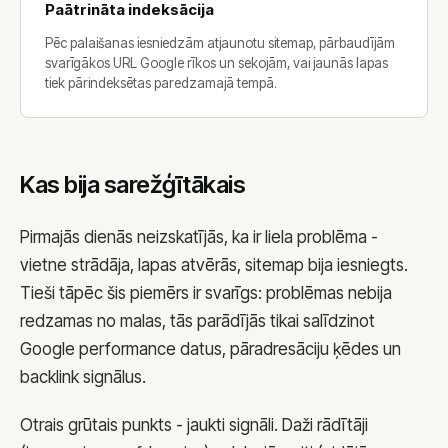
Paātrināta indeksācija
Pēc palaišanas iesniedzām atjaunotu sitemap, pārbaudījām
svarīgākos URL Google rīkos un sekojām, vai jaunās lapas
tiek pārindeksētas paredzamajā tempā.
Kas bija sarežģītākais
Pirmajās dienās neizskatījās, ka ir liela problēma -
vietne strādāja, lapas atvērās, sitemap bija iesniegts.
Tieši tāpēc šis piemērs ir svarīgs: problēmas nebija
redzamas no malas, tās parādījās tikai salīdzinot
Google performance datus, pāradresāciju ķēdes un
backlink signālus.
Otrais grūtais punkts - jaukti signāli. Daži rādītāji