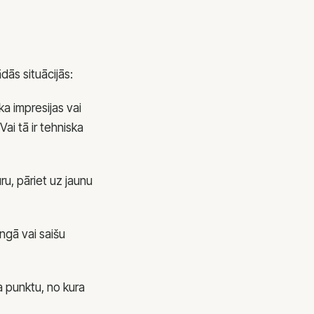
ās situācijās:
a impresijas vai
ai tā ir tehniska
ru, pāriet uz jaunu
ngā vai saišu
a punktu, no kura