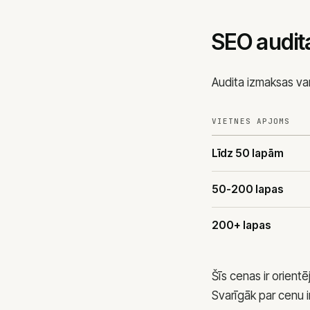
SEO audita
Audita izmaksas var
VIETNES APJOMS
Līdz 50 lapām
50-200 lapas
200+ lapas
Šīs cenas ir orientē
Svarīgāk par cenu ir