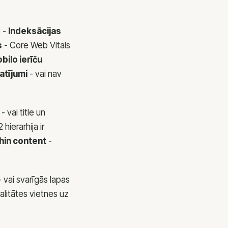
: -
Indeksācijas
s
- Core Web Vitals
bilo ierīču
atījumi
- vai nav
- vai title un
 hierarhija ir
hin content
-
 vai svarīgās lapas
alitātes vietnes uz