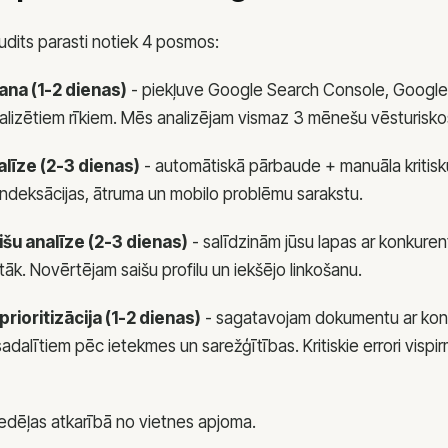
udits parasti notiek 4 posmos:
na (1-2 dienas)
- piekļuve Google Search Console, Google 
ializētiem rīkiem. Mēs analizējam vismaz 3 mēnešu vēsturisko
līze (2-3 dienas)
- automātiskā pārbaude + manuāla kritisk
 indeksācijas, ātruma un mobilo problēmu sarakstu.
išu analīze (2-3 dienas)
- salīdzinām jūsu lapas ar konkuren
āk. Novērtējam saišu profilu un iekšējo linkošanu.
rioritizācija (1-2 dienas)
- sagatavojam dokumentu ar kon
adalītiem pēc ietekmes un sarežģītības. Kritiskie errori vispi
 nedēļas atkarībā no vietnes apjoma.