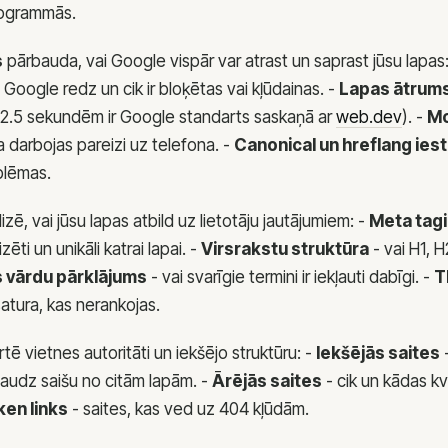
rogrammās.
s
pārbauda, vai Google vispār var atrast un saprast jūsu lapas
 Google redz un cik ir bloķētas vai kļūdainas. -
Lapas ātrum
2.5 sekundēm ir Google standarts saskaņā ar
web.dev
). -
Mo
a darbojas pareizi uz telefona. -
Canonical un hreflang iest
blēmas.
izē, vai jūsu lapas atbild uz lietotāju jautājumiem: -
Meta tagi
zēti un unikāli katrai lapai. -
Virsrakstu struktūra
- vai H1, H2
 vārdu pārklājums
- vai svarīgie termini ir iekļauti dabīgi. -
T
satura, kas nerankojas.
tē vietnes autoritāti un iekšējo struktūru: -
Iekšējās saites
-
audz saišu no citām lapām. -
Ārējās saites
- cik un kādas kv
ken links
- saites, kas ved uz 404 kļūdām.