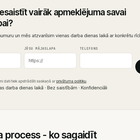
iesaistīt vairāk apmeklējuma savai
pai?
 numuru un mēs atzvanīsim vienas darba dienas laikā ar konkrētu rīc
JŪSU MĀJASLAPA
TELEFONS
ni dati tiek apstrādāti saskaņā ar
privātuma politiku
.
 darba dienas laikā · Bez saistībām · Konfidenciāli
 process - ko sagaidīt