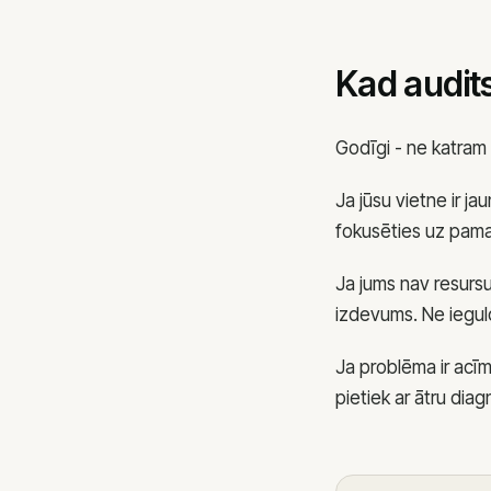
Kad audit
Godīgi - ne katram
Ja jūsu vietne ir 
fokusēties uz pama
Ja jums nav resursu
izdevums. Ne iegul
Ja problēma ir acī
pietiek ar ātru diag