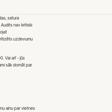
Pieraksti
Kontakti
das, satura
Konsultācijas
udits nav kritiski
Vakances
ojat
ioritizēts uzdevumu
 Vai arī - jūs
S
mumi sāk domāt par
ēša iela 62, Rīga
lnu ainu par vietnes