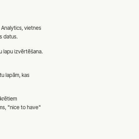
Analytics, vietnes
s datus.
u lapu izvērtēšana.
tu lapām, kas
krētiem
rms, "nice to have"