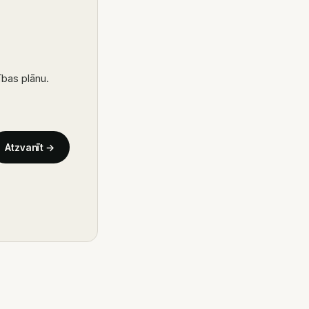
ības plānu.
Atzvanīt
→