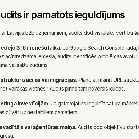
udits ir pamatots ieguldījums
r Latvijas B2B uzņēmumiem, audits dod vislielāko vērtību šād
pēdējo 3-6 mēnešu laikā.
Ja Google Search Console rāda, k
ez acīmredzama iemesla, audits identificēs problēmas avotu. V
lēma vai saišu zudums.
strukturizācijas vai migrācijas.
Plānojat mainīt URL struktū
not vairākas vietnes? Audits pirms tam novērsīs kļūdas.
etinga investīcijām.
Ja gatavojaties ieguldīt satura mārketi
as būvēt uz nestabiliem pamatiem.
 vadītājs vai aģentūras maiņa.
Audits dod objektīvu start
gresu.