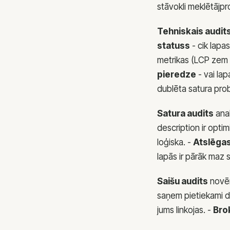
stāvokli meklētājp
Tehniskais audit
statuss
- cik lapas
metrikas (LCP zem 
pieredze
- vai lap
dublēta satura pro
Satura audits
anal
description ir optimi
loģiska. -
Atslēgas
lapās ir pārāk maz 
Saišu audits
novēr
saņem pietiekami d
jums linkojas. -
Bro