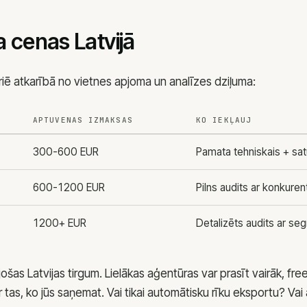
 cenas Latvijā
iē atkarībā no vietnes apjoma un analīzes dziļuma:
APTUVENAS IZMAKSAS
KO IEKĻAUJ
300-600 EUR
Pamata tehniskais + sat
600-1200 EUR
Pilns audits ar konkurent
1200+ EUR
Detalizēts audits ar se
jošas Latvijas tirgum. Lielākas aģentūras var prasīt vairāk, fr
 tas, ko jūs saņemat. Vai tikai automātisku rīku eksportu? Vai a