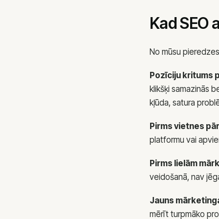
Kad SEO a
No mūsu pieredzes a
Pozīciju kritums 
klikšķi samazinās b
kļūda, satura prob
Pirms vietnes pār
platformu vai apvie
Pirms lielām mārk
veidošanā, nav jēg
Jauns mārketinga
mērīt turpmāko pro