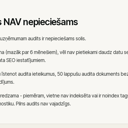
s NAV nepieciešams
 uzņēmumam audits ir nepieciešams solis.
jauna (mazāk par 6 mēnešiem), vēl nav pietiekami daudz datu 
ta SEO iestatījumiem.
 īstenot audita ieteikumus, 50 lappušu audita dokuments bez iz
dījums.
mredzama - piemēram, vietne nav indeksēta vai ir noindex tag
nostiku. Pilns audits nav vajadzīgs.