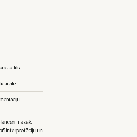
ura audits
u analīzi
gmentāciju
eelanceri mazāk.
rī interpretāciju un