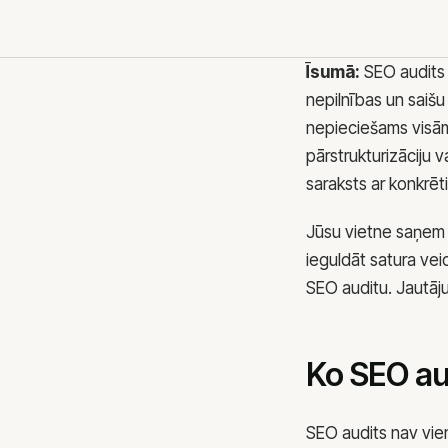
Meta reklāma
B2B klientu piesa
TikTok reklāma
Īsumā:
SEO audits i
LinkedIn reklāma
nepilnības un saišu
SMM pakalpojumi
nepieciešams visām 
Facebook reklāma
pārstrukturizāciju v
saraksts ar konkrēt
Jūsu vietne saņem 
ZVANS
E
ieguldāt satura vei
+371 25 707 255
i
SEO auditu. Jautāju
Ko SEO au
SEO audits nav vien