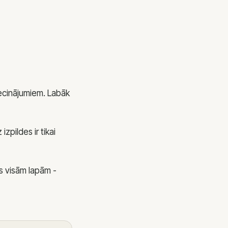
secinājumiem. Labāk
pildes ir tikai
s visām lapām -