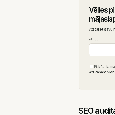
Vēlies p
mājasla
Atstājiet savu
VĀRDS
Piekrītu, ka ma
Atzvanām vienas
SEO audita