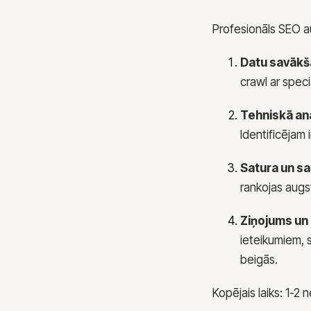
Profesionāls SEO a
Datu savākša
crawl ar spec
Tehniskā ana
Identificējam
Satura un sa
rankojas augst
Ziņojums un p
ieteikumiem, s
beigās.
Kopējais laiks: 1-2