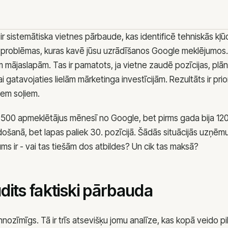
iste
Mūsu komanda
Kādēļ mēs
r sistemātiska vietnes pārbaude, kas identificē tehniskās kļū
Metodoloģija
 problēmas, kuras kavē jūsu uzrādīšanos Google meklējumos. A
Atsauksmes
mājaslapām. Tas ir pamatots, ja vietne zaudē pozīcijas, plān
ai gatavojaties lielām mārketinga investīcijām. Rezultāts ir pr
iem soļiem.
500 apmeklētājus mēnesī no Google, bet pirms gada bija 1200.
-PASTS
BIROJ
došanā, bet lapas paliek 30. pozīcijā. Šādās situācijās uzņē
nfo@jkonsult.lv
Lāčpl
ms ir - vai tas tiešām dos atbildes? Un cik tas maksā?
dits faktiski pārbauda
nozīmīgs. Tā ir trīs atsevišķu jomu analīze, kas kopā veido pi