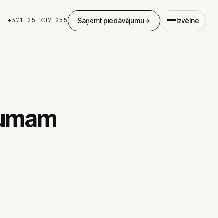
+371 25 707 255
Saņemt piedāvājumu
→
Izvēlne
×
Web izstrāde
ēmumam
Landing page
Mājaslapu izstrāde
WordPress
E-komercija
Cenas
Klientu stāsti